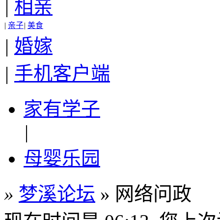
|
相亲
|
亲子
|
美食
|
婚嫁
|
手机客户端
家有学子
|
母婴乐园
»
梦溪论坛
» 网络问政