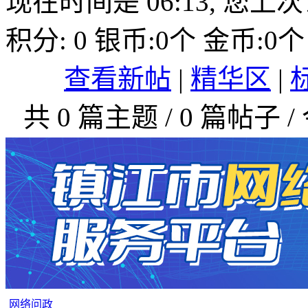
现在时间是 06:13, 您上次访问
积分:
0
银币:
0
个 金币:
0
个
查看新帖
|
精华区
|
共
0
篇主题 /
0
篇帖子 /
网络问政