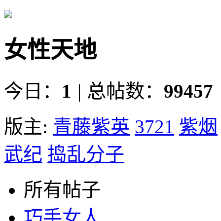
女性天地
今日：
1
|
总帖数：
99457
版主:
青藤紫英
3721
紫烟
武纪
捣乱分子
所有帖子
巧手女人