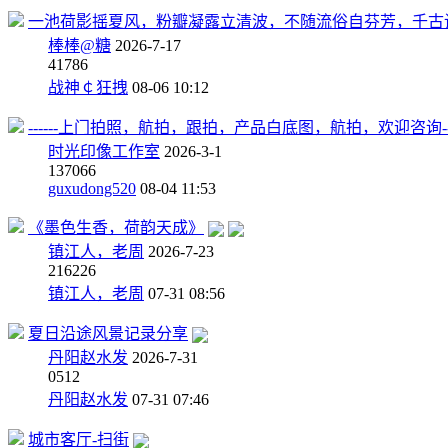
一池荷影摇夏风，粉瓣凝露立清波，不随流俗自芬芳，千古
棒棒@糖
2026-7-17
4
1786
战神￠狂拽
08-06 10:12
------上门拍照，航拍，跟拍，产品白底图，航拍，欢迎咨询----
时光印像工作室
2026-3-1
13
7066
guxudong520
08-04 11:53
《墨色生香，荷韵天成》
镇江人，老周
2026-7-23
21
6226
镇江人，老周
07-31 08:56
夏日沿途风景记录分享
丹阳赵水发
2026-7-31
0
512
丹阳赵水发
07-31 07:46
城市客厅-扫街