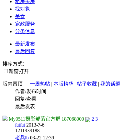
租房买房
找对象
美食
家政服务
分类信息
最新发布
最后回复
排序方式：
新窗打开
版内置顶
一周热帖
|
本版精华
|
帖子收藏
|
我的话题
作者/发布时间
回复/查看
最后发表
My0511摄影部落官方群 187068000
2
3
fatfat
2013-7-6
121
1939188
老兵lb
03-22 12:39