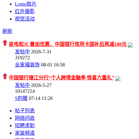
Lomo胶片
红外摄影
视觉活动
刷新
家电和3C叠加优惠，中国银行信用卡国补后再减180元
发帖中
2026-7-31
3
19272
全家福装饰
08-01 16:58
中国银行镇江分行“个人跨境金融季 惊喜六重礼”
发帖中
2026-5-27
10
147214
S的腰
07-14 11:26
帖子列表
网络问政
招聘求职
家装频道