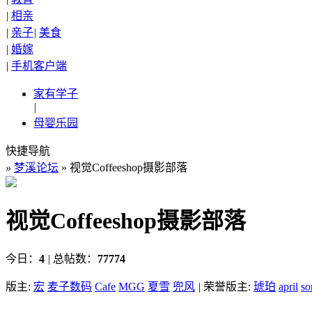
|
相亲
|
亲子
|
美食
|
婚嫁
|
手机客户端
家有学子
|
母婴乐园
快捷导航
»
梦溪论坛
» 视觉Coffeeshop摄影部落
视觉Coffeeshop摄影部落
今日：
4
|
总帖数：
77774
版主:
宏
麦子数码
Cafe
MGG
夏雪
兜风
|
荣誉版主:
琥珀
april
so