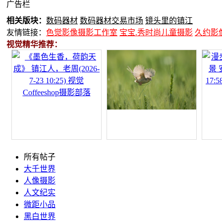
广告栏
相关版块：
数码器材
数码器材交易市场
镜头里的镇江
友情链接：
色觉影像摄影工作室
宝宝.秀时尚儿童摄影
久约影
视觉精华推荐：
所有帖子
大千世界
人像摄影
人文纪实
微距小品
黑白世界