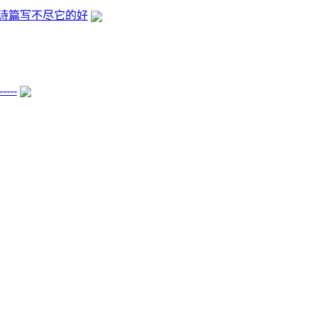
诗篇写不尽它的好
--