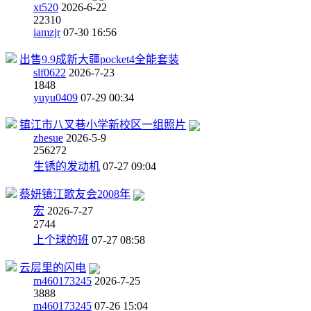
xt520
2026-6-22
2
2310
iamzjr
07-30 16:56
出售9.9成新大疆pocket4全能套装
slf0622
2026-7-23
1
848
yuyu0409
07-29 00:34
镇江市八叉巷小学新校区一组照片
zhesue
2026-5-9
25
6272
生锈的发动机
07-27 09:04
蔡妍镇江歌友会2008年
宏
2026-7-27
2
744
上个球的班
07-27 08:58
云层里的闪电
m460173245
2026-7-25
3
888
m460173245
07-26 15:04