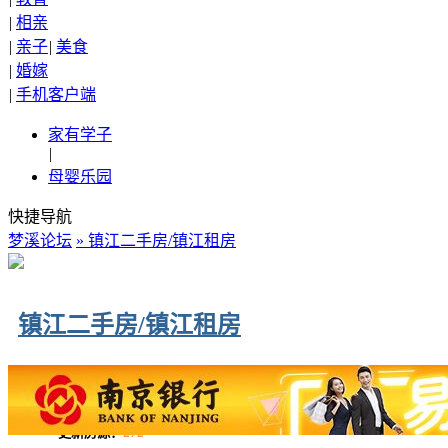
|
相亲
|
亲子
|
美食
|
婚嫁
|
手机客户端
家有学子
|
母婴乐园
快捷导航
梦溪论坛
» 镇江二手房/镇江租房
镇江二手房/镇江租房
更新房源：
272