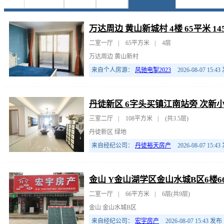
万达周边 黄山新城村 4楼 65平米 14
二室一厅
|
65平方米
|
4层
万达周边 黄山新村
来自个人房源：
风驰电掣2023
2026-08-07 15:43
丹徒新区 6字头买镇江南站旁 次新小
三室二厅
|
108平方米
|
(共3.5层)
丹徒新区 绿地
来自经纪公司：
丹徒裕天房产
2026-08-07 15:43
金山 Y金山湖学区金山水城B区6楼6
二室一厅
|
66平方米
|
6层(共9层)
金山 金山水城B区
来自经纪公司：
宏宇房产
2026-08-07 15:43
发布