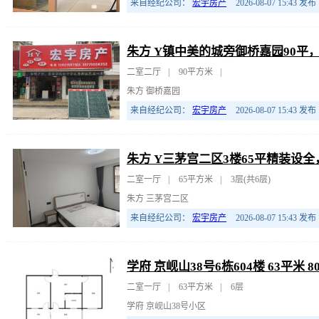
来自经纪公司：
宏宇房产
2026-08-07 15:43
发布
朱方 Y镇中美的城旁御桥嘉园90平，
二室二厅
|
90平方米
|
朱方 御桥嘉园
来自经纪公司：
宏宇房产
2026-08-07 15:43
发布
朱方 Y三茅宫二区3楼65平精装设
二室一厅
|
65平方米
|
3层(共6层)
朱方 三茅宫二区
来自经纪公司：
宏宇房产
2026-08-07 15:43
发布
学府 京岘山38号6栋604楼 63平米 
二室一厅
|
63平方米
|
6层
学府 京岘山38号小区