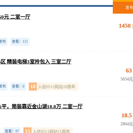
发
50元 二室一厅
1450
发布
查看：111
区 精装电梯3室拎包入 三室二厅
63
5834
18
发布
查看：0
入驻0511网站18周年
6平，简装靠近金山湖18.8万 二室一厅
18.5
2804
15
查看：97
入驻0511网站15周年