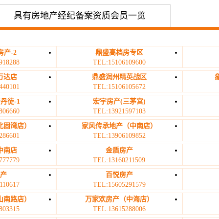
具有房地产经纪备案资质会员一览
产-2
鼎盛高档房专区
918288
TEL:15106109600
万达店
鼎盛润州精英战区
440101
TEL:15106105672
丹徒-1
宏宇房产(三茅宫)
806660
TEL:13921597103
北固湾店）
家风传承地产（中南店）
286601
TEL:13906109852
中南店
金盾房产
777779
TEL:13160211509
房产
百悦房产
110617
TEL:15605291579
山南路店）
万家欢房产（中海店）
803315
TEL:13615288006