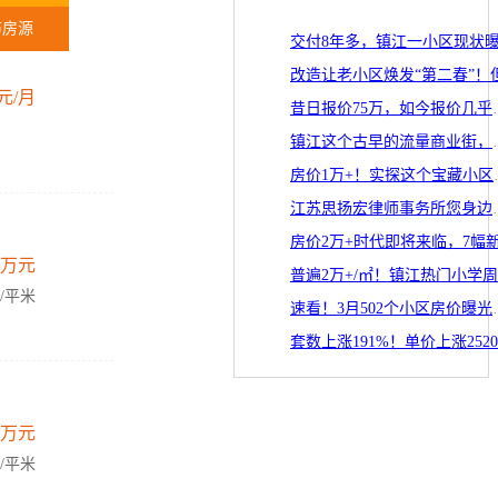
布房源
元/月
昔日报价75万，如今
镇江这个古早的流量
房价1万+！实探
江苏思扬宏律
万元
元/平米
速看！3月502
万元
元/平米