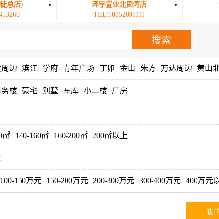
丹徒总店）
泽宇置业北固湾店
453260
TEL:18852801111
大周边
滨江
学府
青年广场
丁卯
金山
朱方
万达周边
黄山
商务楼
豪宅
别墅
车库
小二楼
厂房
40㎡
140-160㎡
160-200㎡
200㎡以上
上
100-150万元
150-200万元
200-300万元
300-400万元
400万元
我