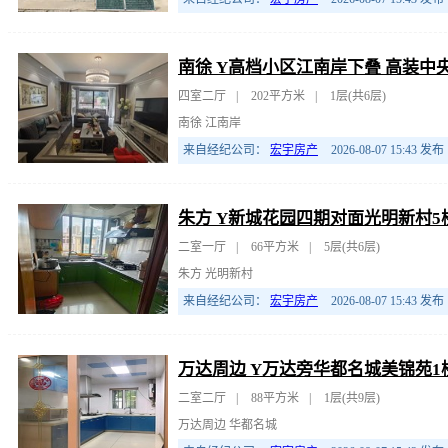
南徐 Y高档小区江南岸下叠 高装中央
四室二厅
|
202平方米
|
1层(共6层)
南徐 江南岸
来自经纪公司：
宏宇房产
2026-08-07 15:43
发布
朱方 Y新城花园四期对面光明新村5
二室一厅
|
66平方米
|
5层(共6层)
朱方 光明新村
来自经纪公司：
宏宇房产
2026-08-07 15:43
发布
万达周边 Y万达旁华都名城美锦苑1
二室二厅
|
88平方米
|
1层(共9层)
万达周边 华都名城