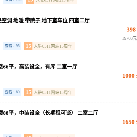
入驻0511网站15周年
空调 地暖 带院子 地下室车位 四室二厅
398
19703
15
查看：96
入驻0511网站15周年
楼66平，高装设全，有库 二室一厅
1000
15
查看：80
入驻0511网站15周年
楼88平，中装设全（长期租可谈） 二室二厅
1650