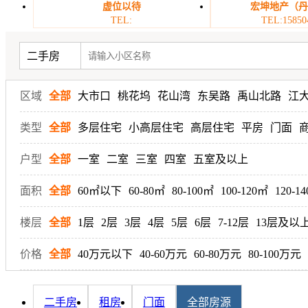
虚位以待
宏坤地产（
TEL:
TEL:15850
二手房
区域
全部
大市口
桃花坞
花山湾
东吴路
禹山北路
江
类型
全部
多层住宅
小高层住宅
高层住宅
平房
门面
户型
全部
一室
二室
三室
四室
五室及以上
面积
全部
60㎡以下
60-80㎡
80-100㎡
100-120㎡
120-1
楼层
全部
1层
2层
3层
4层
5层
6层
7-12层
13层及以
价格
全部
40万元以下
40-60万元
60-80万元
80-100万元
二手房
租房
门面
全部房源